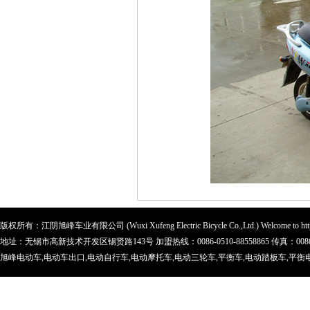
版权所有：江阴旭峰车业有限公司 (Wuxi Xufeng Electric Bicycle Co.,Ltd.) Welcome to http:
地址：无锡市高新技术开发区锡贤路143号 加盟热线：0086-0510-88558865 传真：0086-05
旭峰电动车,电动车出口,电动自行车,电动摩托车,电动三轮车,平衡车,电动踏板车,平