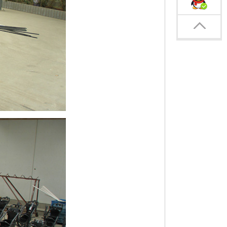
外销部3
返回顶部