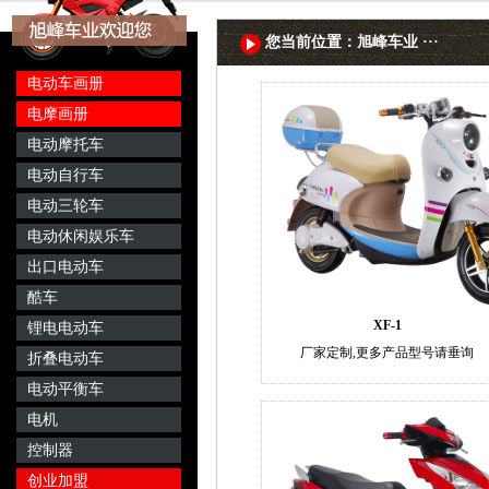
您当前位置：旭峰车业 ···
电动车画册
电摩画册
电动摩托车
电动自行车
电动三轮车
电动休闲娱乐车
出口电动车
酷车
XF-1
锂电电动车
厂家定制,更多产品型号请垂询
折叠电动车
电动平衡车
电机
控制器
创业加盟