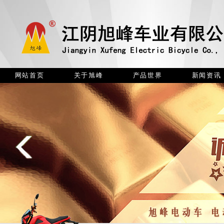
网站首页
关于旭峰
产品世界
新闻资讯