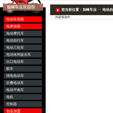
您当前位置：旭峰车业 ··· 电动
内容添加中...
电动车画册
电摩画册
电动摩托车
电动自行车
电动三轮车
电动休闲娱乐车
出口电动车
酷车
锂电电动车
折叠电动车
电动平衡车
电机
控制器
创业加盟